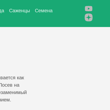
да
Саженцы
Семена
вается как
Посев на
Незаменимый
нием.