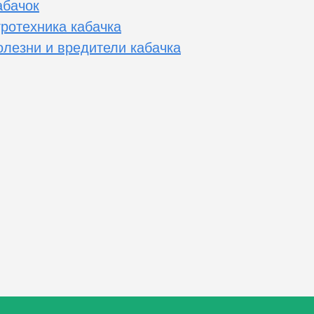
абачок
гротехника кабачка
олезни и вредители кабачка