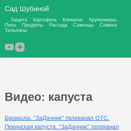
Сад Шубиной
Защита
Картофель
Клематис
Крупномеры
Пион
Продукты
Рассада
Саженцы
Семена
Тюльпаны
Видео: капуста
Брокколи. “ЗаДачник” телеканал ОТС.
Пекинская капуста. “ЗаДачник” телеканал