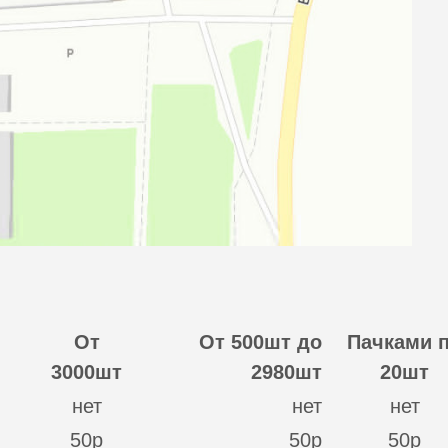
От
От 500шт до
Пачками 
3000шт
2980шт
20шт
нет
нет
нет
50р
50р
50р