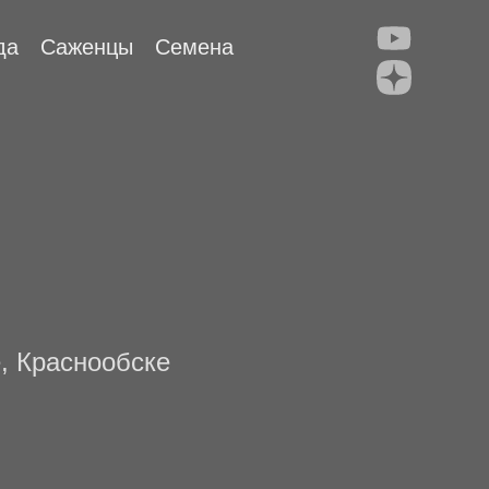
да
Саженцы
Семена
, Краснообске