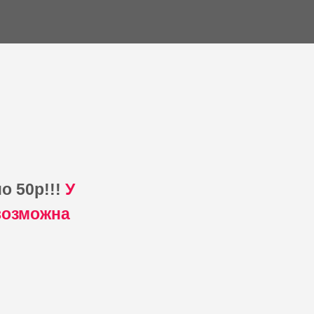
о 50р!!!
У
возможна