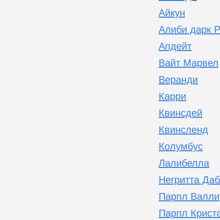
Айкун
Алиби дарк Р
Апдейт
Вайт Марвел
Веранди
Карри
Квинсдей
Квинсленд
Колумбус
Лалибелла
Негритта Да
Парпл Валли
Парпл Крист