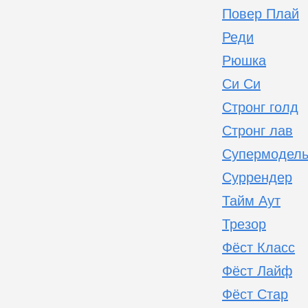
Повер Плай
Реди
Рюшка
Си Си
Стронг голд
Стронг лав
Супермодел
Суррендер
Тайм Аут
Трезор
Фёст Класс
Фёст Лайф
Фёст Стар