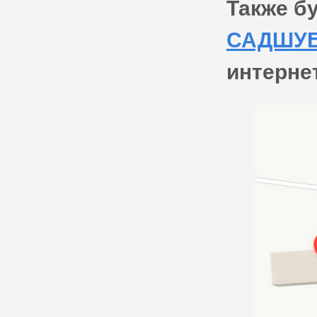
Также б
САДШУ
интерне