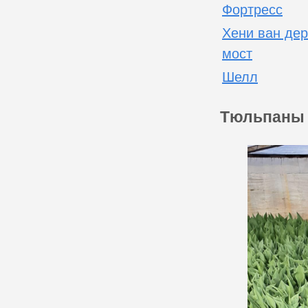
Фортресс
Хени ван дер
мост
Шелл
Тюльпаны к