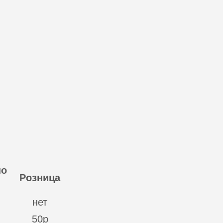
по
Розница
нет
50р